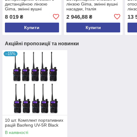
дистанційною лінзою
лінзою Gima, змінні вушні
отос
Gima, змінні вушні
насадки, Італія
лінз
насадки, Італія
рино
8 019
2 946,88
13 
₴
₴
Купити
Купити
Акційні пропозиції та новинки
–15%
10 шт. Комплект портативних
рацій Baofeng UV-5R Black
В наявності