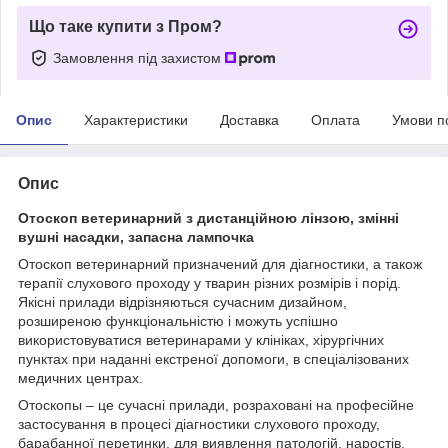
Що таке купити з Пром?
Замовлення під захистом
Опис
Характеристики
Доставка
Оплата
Умови п
Опис
Отоскоп ветеринарний з дистанційною лінзою, змінні
вушні насадки, запасна лампочка
Отоскоп ветеринарний призначений для діагностики, а також
терапії слухового проходу у тварин різних розмірів і порід.
Якісні прилади відрізняються сучасним дизайном,
розширеною функціональністю і можуть успішно
використовуватися ветеринарами у клініках, хірургічних
пунктах при наданні екстреної допомоги, в спеціалізованих
медичних центрах.
Отоскопы – це сучасні прилади, розраховані на професійне
застосування в процесі діагностики слухового проходу,
барабанної перетинки, для виявлення патологій, наростів,