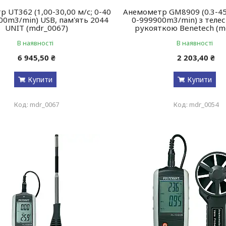
 UT362 (1,00-30,00 м/с; 0-40
Анемометр GM8909 (0.3-45m
900m3/min) USB, пам'ять 2044
0-999900m3/min) з теле
UNIT (mdr_0067)
рукояткою Benetech (m
В наявності
В наявності
6 945,50 ₴
2 203,40 ₴
Купити
Купити
mdr_0067
mdr_0054