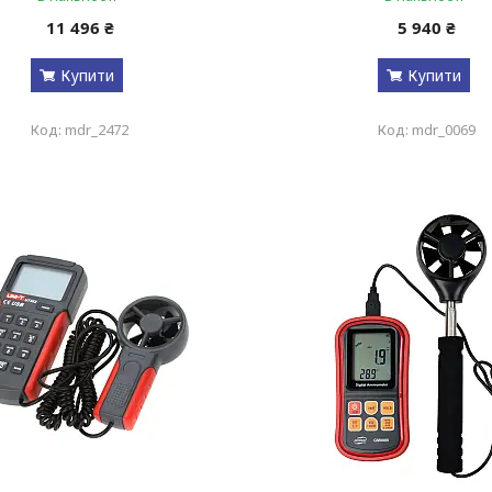
11 496 ₴
5 940 ₴
Купити
Купити
mdr_2472
mdr_0069