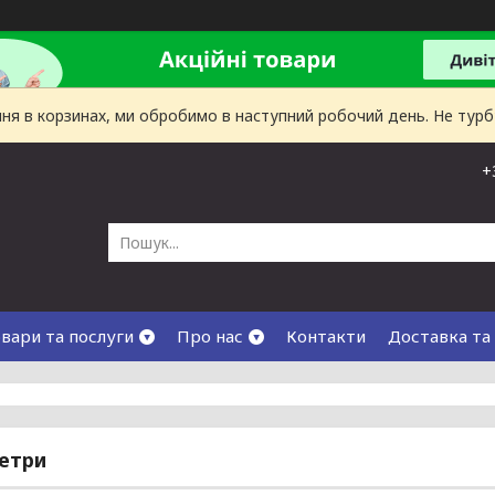
лення в корзинах, ми обробимо в наступний робочий день. Не тур
+
вари та послуги
Про нас
Контакти
Доставка та
етри