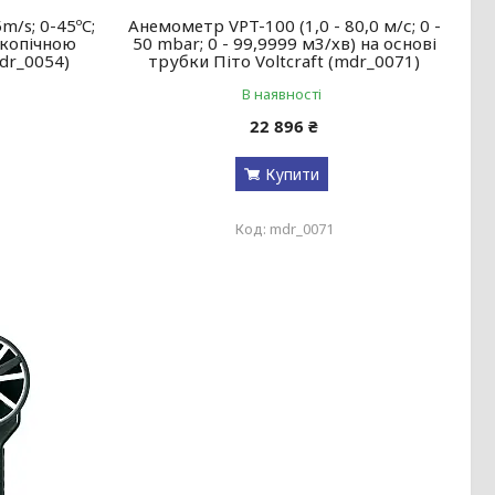
/s; 0-45ºC;
Анемометр VPT-100 (1,0 - 80,0 м/с; 0 -
скопічною
50 mbar; 0 - 99,9999 м3/хв) на основі
dr_0054)
трубки Піто Voltcraft (mdr_0071)
В наявності
22 896 ₴
Купити
mdr_0071