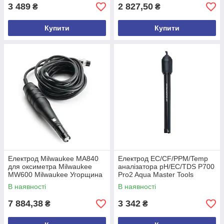
3 489
2 827,50
₴
₴
Купити
Купити
Електрод Milwaukee MA840
Електрод EC/CF/PPM/Temp
для оксиметра Milwaukee
аналізатора рН/EC/TDS P700
MW600 Milwaukee Угорщина
Pro2 Aqua Master Tools
Нідерланди
В наявності
В наявності
7 884,38
3 342
₴
₴