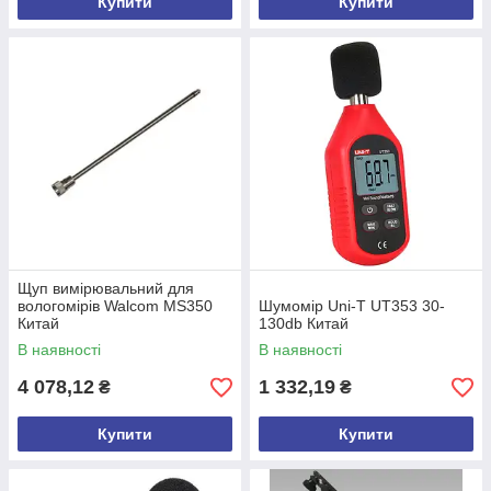
Купити
Купити
Щуп вимірювальний для
вологомірів Walcom MS350
Шумомір Uni-T UT353 30-
Китай
130db Китай
В наявності
В наявності
4 078,12
1 332,19
₴
₴
Купити
Купити