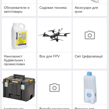
Обогреватели и
Садовая техника
Аксесуари для
автотовары
кухні
Нанозахист
Все для FPV
Світ Цифровізації
будівельних і
промислових
конструкцій
Інструменти
Вироби медичного
Розчини для