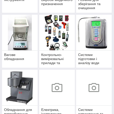
призначення
зберігання та
очищення
електродів
Вагове
Контрольно-
Системи
обладнання
вимірювальні
підготовки і
прилади та
аналізу води
апарутра
Обладнання для
Електрика,
Системи
випробування
інструменти
озвучування та