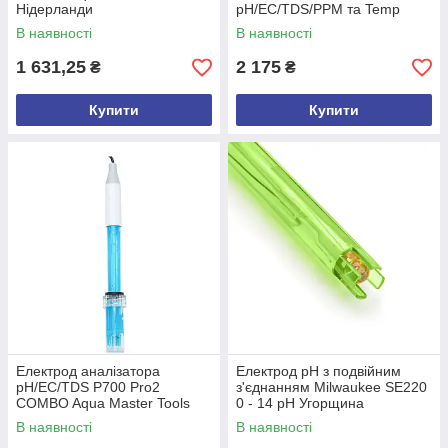
Нідерланди
pH/EC/TDS/PPM та Temp
метр Aqua Master Tools
В наявності
В наявності
Нідерланди
1 631,25
2 175
₴
₴
Купити
Купити
Електрод аналізатора
Електрод pH з подвійним
рН/EC/TDS P700 Pro2
з'єднанням Milwaukee SE220
COMBO Aqua Master Tools
0 - 14 pH Угорщина
Нідерланди
В наявності
В наявності