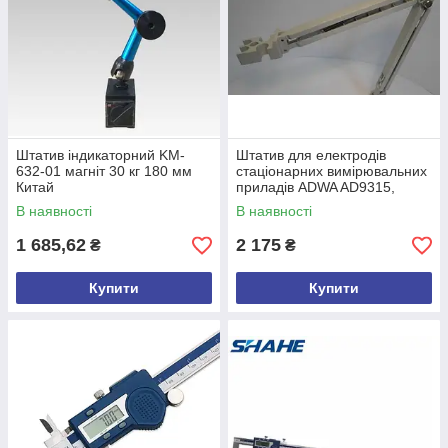
Штатив індикаторний KM-
Штатив для електродів
632-01 магніт 30 кг 180 мм
стаціонарних вимірювальних
Китай
приладів ADWA AD9315,
Угорщина
В наявності
В наявності
1 685,62
2 175
₴
₴
Купити
Купити