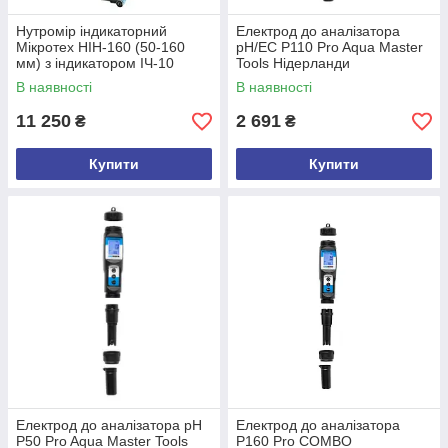
Нутромір індикаторний
Електрод до аналізатора
Мікротех НІН-160 (50-160
pH/EC P110 Pro Aqua Master
мм) з індикатором ІЧ-10
Tools Нідерланди
класу точності 1. Україна
В наявності
В наявності
11 250
2 691
₴
₴
Купити
Купити
Електрод до аналізатора pH
Електрод до аналізатора
P50 Pro Aqua Master Tools
P160 Pro COMBO