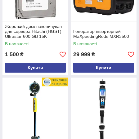
Жорсткий диск накопичувач
для сервера Hitachi (HGST)
Генератор інверторний
Ultrastar 600 GB 15K
MaXpeedingRods MXR3500
(0B23663) / 3.5" / 600 GB /
В наявності
В наявності
SAS 2.0
1 500
29 999
₴
₴
Купити
Купити