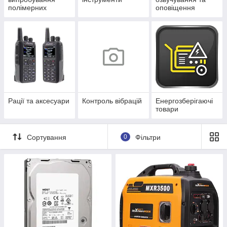
полімерних
оповіщення
матеріалів, паперу
та картону
Рації та аксесуари
Контроль вібрацій
Енергозберігаючі
товари
Сортування
0
Фільтри