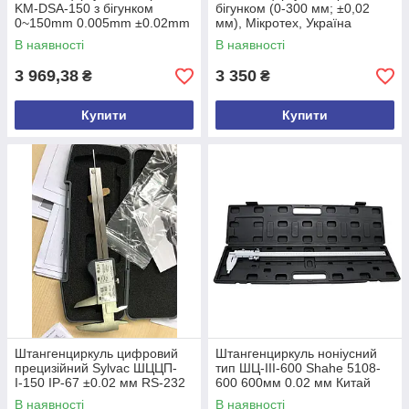
KM-DSA-150 з бігунком
бігунком (0-300 мм; ±0,02
0~150mm 0.005mm ±0.02mm
мм), Мікротех, Україна
IP54 Китай
В наявності
В наявності
3 969,38
3 350
₴
₴
Купити
Купити
Штангенциркуль цифровий
Штангенциркуль ноніусний
прецизійний Sylvac ШЦЦП-
тип ШЦ-III-600 Shahe 5108-
І-150 IP-67 ±0.02 мм RS-232
600 600мм 0.02 мм Китай
Sylvac Швейцарія
В наявності
В наявності