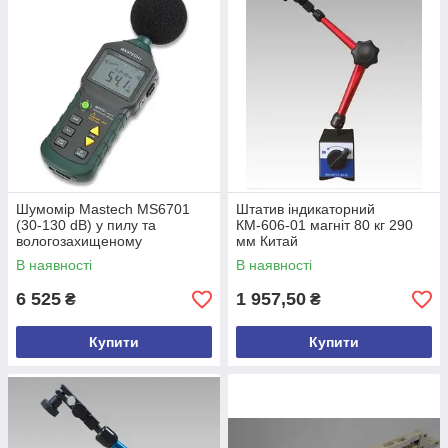
Шумомір Mastech MS6701
Штатив індикаторний
(30-130 dB) у пилу та
КМ-606-01 магніт 80 кг 290
вологозахищеному
мм Китай
прогумованому корпусі ПО
В наявності
В наявності
Китай
6 525
1 957,50
₴
₴
Купити
Купити