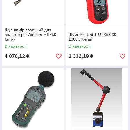
Щуп вимірювальний для
вологомірів Walcom MS350
Шумомір Uni-T UT353 30-
Китай
130db Китай
В наявності
В наявності
4 078,12
1 332,19
₴
₴