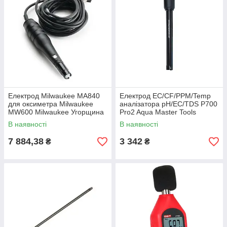
Електрод Milwaukee MA840
Електрод EC/CF/PPM/Temp
для оксиметра Milwaukee
аналізатора рН/EC/TDS P700
MW600 Milwaukee Угорщина
Pro2 Aqua Master Tools
Нідерланди
В наявності
В наявності
7 884,38
3 342
₴
₴