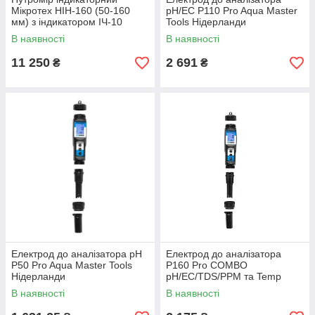
Мікротех НІН-160 (50-160
pH/EC P110 Pro Aqua Master
мм) з індикатором ІЧ-10
Tools Нідерланди
класу точності 1. Україна
В наявності
В наявності
11 250
2 691
₴
₴
Електрод до аналізатора pH
Електрод до аналізатора
P50 Pro Aqua Master Tools
P160 Pro COMBO
Нідерланди
pH/EC/TDS/PPM та Temp
метр Aqua Master Tools
В наявності
В наявності
Нідерланди