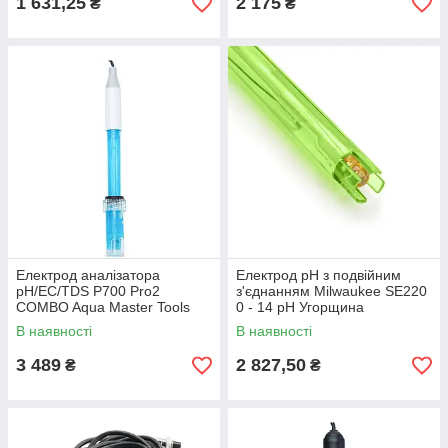
1 631,25
2 175
₴
₴
Електрод аналізатора
Електрод pH з подвійним
рН/EC/TDS P700 Pro2
з'єднанням Milwaukee SE220
COMBO Aqua Master Tools
0 - 14 pH Угорщина
Нідерланди
В наявності
В наявності
3 489
2 827,50
₴
₴