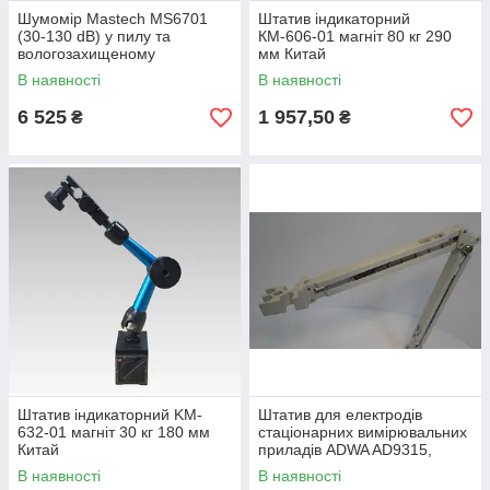
Шумомір Mastech MS6701
Штатив індикаторний
(30-130 dB) у пилу та
КМ-606-01 магніт 80 кг 290
вологозахищеному
мм Китай
прогумованому корпусі ПО
В наявності
В наявності
Китай
6 525
1 957,50
₴
₴
Штатив індикаторний KM-
Штатив для електродів
632-01 магніт 30 кг 180 мм
стаціонарних вимірювальних
Китай
приладів ADWA AD9315,
Угорщина
В наявності
В наявності