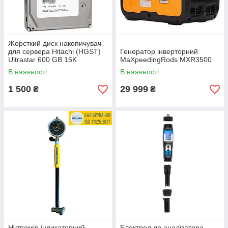
Жорсткий диск накопичувач
для сервера Hitachi (HGST)
Генератор інверторний
Ultrastar 600 GB 15K
MaXpeedingRods MXR3500
(0B23663) / 3.5" / 600 GB /
В наявності
В наявності
SAS 2.0
1 500
29 999
₴
₴
Нутромір індикаторний
Електрод до аналізатора