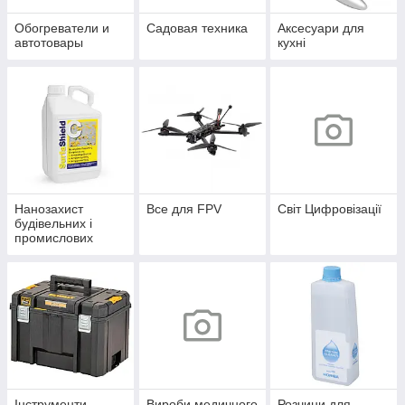
Обогреватели и
Садовая техника
Аксесуари для
автотовары
кухні
Нанозахист
Все для FPV
Світ Цифровізації
будівельних і
промислових
конструкцій
Інструменти
Вироби медичного
Розчини для