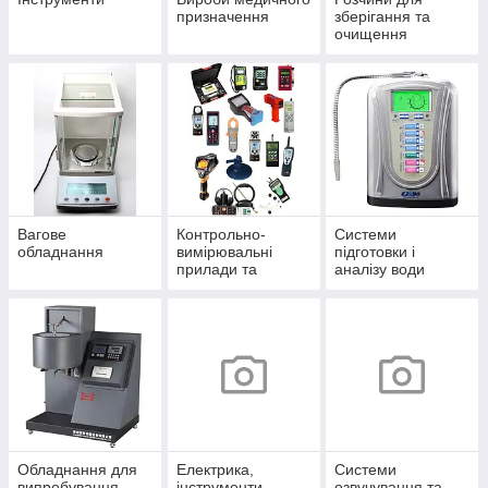
призначення
зберігання та
очищення
електродів
Вагове
Контрольно-
Системи
обладнання
вимірювальні
підготовки і
прилади та
аналізу води
апарутра
Обладнання для
Електрика,
Системи
випробування
інструменти
озвучування та