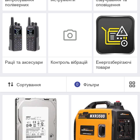
полімерних
оповіщення
матеріалів, паперу
та картону
Рації та аксесуари
Контроль вібрацій
Енергозберігаючі
товари
Сортування
0
Фільтри