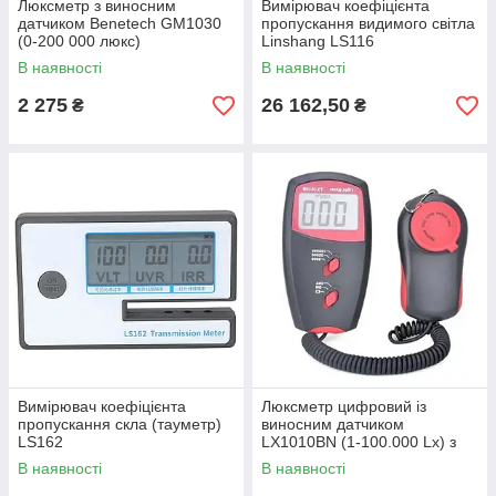
Люксметр з виносним
Вимірювач коефіцієнта
датчиком Benetech GM1030
пропускання видимого світла
(0-200 000 люкс)
Linshang LS116
В наявності
В наявності
2 275
26 162,50
₴
₴
Вимірювач коефіцієнта
Люксметр цифровий із
пропускання скла (тауметр)
виносним датчиком
LS162
LX1010BN (1-100.000 Lx) з
вибором діапазону
В наявності
В наявності
вимірювань