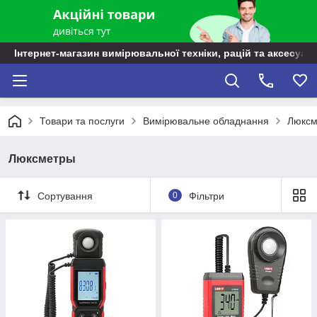
Інтернет-магазин вимірювальної техніки, рацій та аксесуарі
Товари та послуги
Вимірювальне обладнання
Люксм
Люксметры
Сортування
0
Фільтри