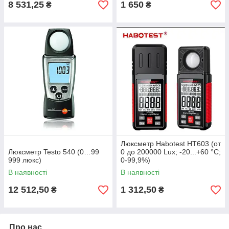
8 531,25
1 650
₴
₴
Люксметр Habotest HT603 (от
Люксметр Testo 540 (0…99
0 до 200000 Lux; -20...+60 °C;
999 люкс)
0-99,9%)
В наявності
В наявності
12 512,50
1 312,50
₴
₴
Про нас