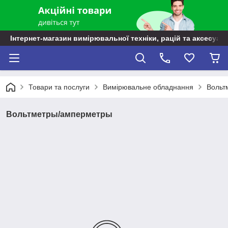
Інтернет-магазин вимірювальної техніки, рацій та аксесуарі
Товари та послуги
Вимірювальне обладнання
Вольт
Вольтметры/амперметры