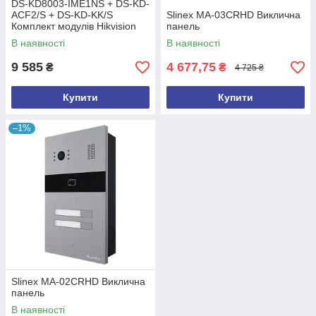
DS-KD8003-IME1NS + DS-KD-
ACF2/S + DS-KD-KK/S
Slinex MA-03CRHD Виклична
Комплект модулів Hikvision
панель
В наявності
В наявності
9 585
4 677,75
₴
₴
4 725 ₴
Купити
Купити
–1%
Slinex MA-02CRHD Виклична
панель
В наявності