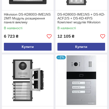
Hikvision DS-KD8003-IME1NS
DS-KD8003-IME1NS + DS-KD-
2МП Модуль розширення
ACF2/S + DS-KD-KP/S
панелі виклику
Комплект модулів Hikvision
В наявності
В наявності
6 723
12 105
₴
₴
Купити
Купити
–1%