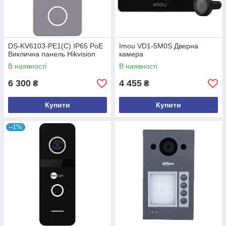
DS-KV6103-PE1(С) IP65 PoE
Imou VD1-5M0S Дверна
Виклична панель Hikvision
камера
В наявності
В наявності
6 300
4 455
₴
₴
Купити
Купити
–1%