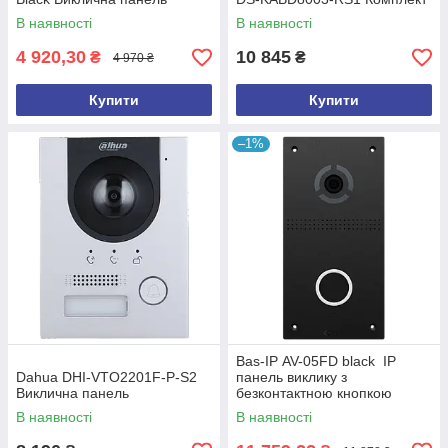
Hikvision
В наявності
В наявності
4 920,30
10 845
₴
₴
4 970 ₴
Купити
Купити
–1%
Bas-IP AV-05FD black IP
Dahua DHI-VTO2201F-P-S2
панель виклику з
Виклична панель
безконтактною кнопкою
виклику
В наявності
В наявності