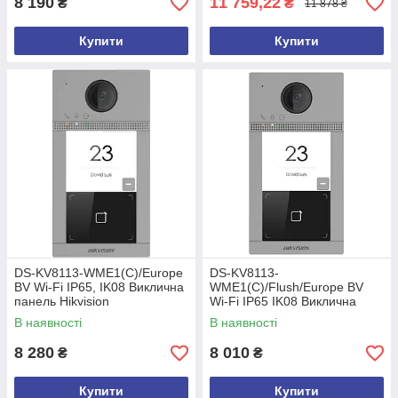
8 190
11 759,22
₴
₴
11 878 ₴
Купити
Купити
DS-KV8113-WME1(C)/Europe
DS-KV8113-
BV Wi-Fi IP65, IK08 Виклична
WME1(C)/Flush/Europe BV
панель Hikvision
Wi-Fi IP65 IK08 Виклична
панель Hikvision
В наявності
В наявності
8 280
8 010
₴
₴
Купити
Купити