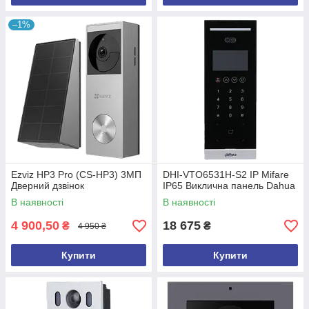
–1%
Ezviz HP3 Pro (CS-HP3) 3МП
DHI-VTO6531H-S2 IP Mifare
Дверний дзвінок
IP65 Виклична панель Dahua
В наявності
В наявності
4 900,50
18 675
₴
₴
4 950 ₴
Купити
Купити