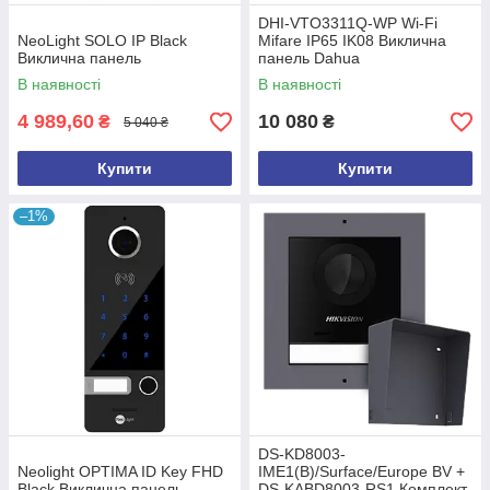
DHI-VTO3311Q-WP Wi-Fi
NeoLight SOLO IP Black
Mifare IP65 IK08 Виклична
Виклична панель
панель Dahua
В наявності
В наявності
4 989,60
10 080
₴
₴
5 040 ₴
Купити
Купити
–1%
DS-KD8003-
Neolight OPTIMA ID Key FHD
IME1(B)/Surface/Europe BV +
Black Виклична панель
DS-KABD8003-RS1 Комплект