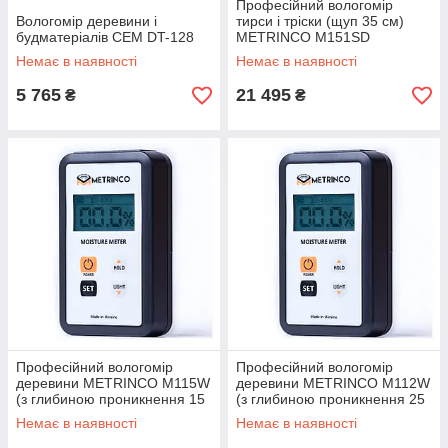
Професійний вологомір
Вологомір деревини і
тирси і тріски (щуп 35 см)
будматеріалів CEM DT-128
METRINCO M151SD
Немає в наявності
Немає в наявності
5 765
21 495
₴
₴
Професійний вологомір
Професійний вологомір
деревини METRINCO M115W
деревини METRINCO M112W
(з глибиною проникнення 15
(з глибиною проникнення 25
мм)
мм)
Немає в наявності
Немає в наявності