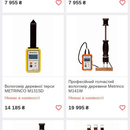
7 955
7 955
₴
₴
Професійний голчастий
Вологомір деревної тирси
вологомір деревини Metrinco
METRINCO M131SD
M141W
Немає в наявності
Немає в наявності
14 185
19 995
₴
₴